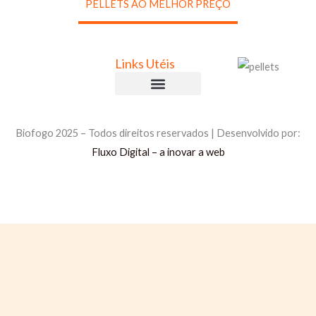
A
PELLETS AO MELHOR PREÇO
d
i
c
Links Utéis
i
o
Comprar Briquetes
Comprar Pellets
Política de Privacidade
Política de Cookies
Livro de Reclamações
n
Biofogo 2025 – Todos direitos reservados | Desenvolvido por:
a
Fluxo Digital – a inovar a web
i
s