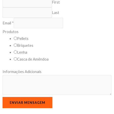
First
Last
Email
*
N
Produtos
a
Pellets
m
Briquetes
e
Lenha
P
Casca de Amêndoa
r
Informações Adicionais
o
d
u
t
o
ENVIAR MENSAGEM
s