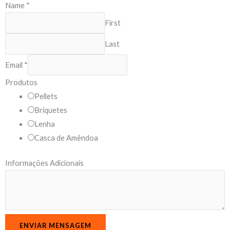
Name
*
First
Last
Email
*
N
Produtos
a
Pellets
m
Briquetes
e
Lenha
A
Casca de Amêndoa
d
Informações Adicionais
i
c
i
o
n
ENVIAR MENSAGEM