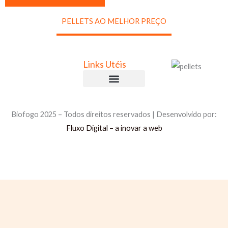
a
i
PELLETS AO MELHOR PREÇO
s
I
n
Links Utéis
f
o
Comprar Briquetes
Comprar Pellets
Política de Privacidade
Política de Cookies
Livro de Reclamações
r
Biofogo 2025 – Todos direitos reservados | Desenvolvido por:
m
Fluxo Digital – a inovar a web
a
ç
õ
e
s