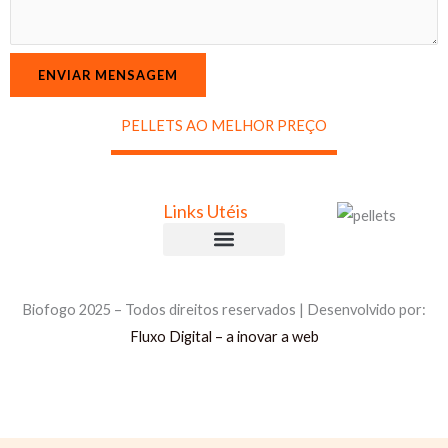
o
d
u
ENVIAR MENSAGEM
t
o
PELLETS AO MELHOR PREÇO
s
E
m
Links Utéis
a
i
Comprar Briquetes
Comprar Pellets
Política de Privacidade
Política de Cookies
Livro de Reclamações
l
N
Biofogo 2025 – Todos direitos reservados | Desenvolvido por:
a
Fluxo Digital – a inovar a web
m
e