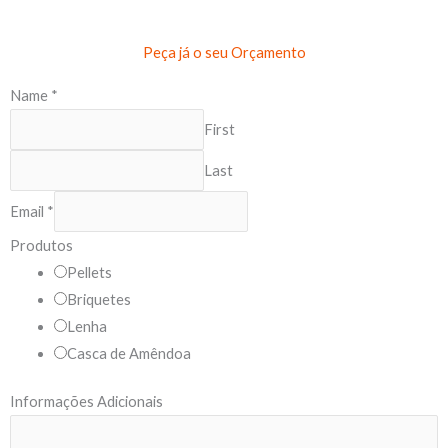
Peça já o seu Orçamento
Name
*
First
Last
Email
*
Produtos
Pellets
Briquetes
Lenha
Casca de Amêndoa
P
Informações Adicionais
r