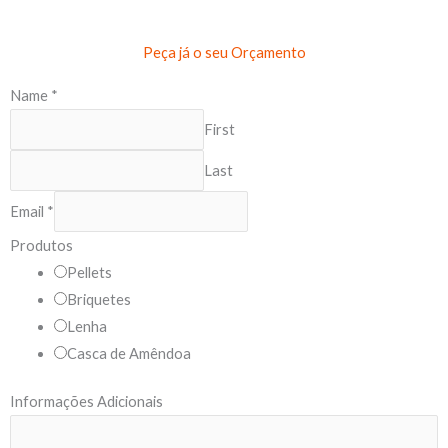
Peça já o seu Orçamento
Name
*
First
Last
Email
*
Produtos
Pellets
Briquetes
Lenha
Casca de Amêndoa
P
Informações Adicionais
r