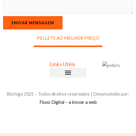
o
d
u
ENVIAR MENSAGEM
t
o
PELLETS AO MELHOR PREÇO
s
N
a
Links Utéis
m
e
Comprar Briquetes
Comprar Pellets
Política de Privacidade
Política de Cookies
Livro de Reclamações
E
m
Biofogo 2025 – Todos direitos reservados | Desenvolvido por:
a
Fluxo Digital – a inovar a web
i
l