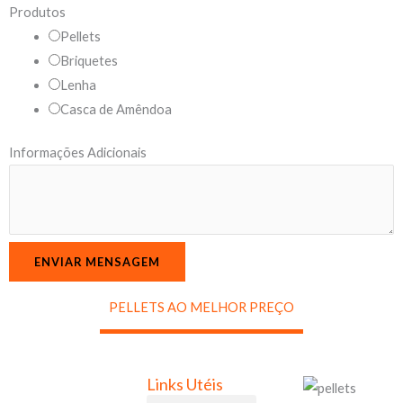
Produtos
Pellets
Briquetes
Lenha
Casca de Amêndoa
N
Informações Adicionais
a
m
e
I
ENVIAR MENSAGEM
n
f
PELLETS AO MELHOR PREÇO
o
r
m
Links Utéis
a