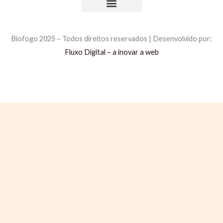
ç
Comprar Briquetes
Comprar Pellets
Política de Privacidade
Política de Cookies
Livro de Reclamações
õ
e
Biofogo 2025 – Todos direitos reservados | Desenvolvido por:
s
Fluxo Digital – a inovar a web
A
d
i
c
i
o
n
a
i
s