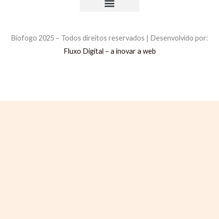
Comprar Briquetes
Comprar Pellets
Política de Privacidade
Política de Cookies
Livro de Reclamações
Biofogo 2025 – Todos direitos reservados | Desenvolvido por:
Fluxo Digital – a inovar a web