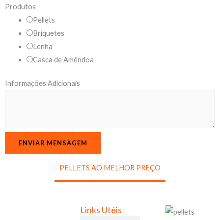
Produtos
n
Pellets
a
Briquetes
i
Lenha
s
Casca de Amêndoa
P
r
Informações Adicionais
o
d
u
t
ENVIAR MENSAGEM
o
s
PELLETS AO MELHOR PREÇO
N
a
m
Links Utéis
e