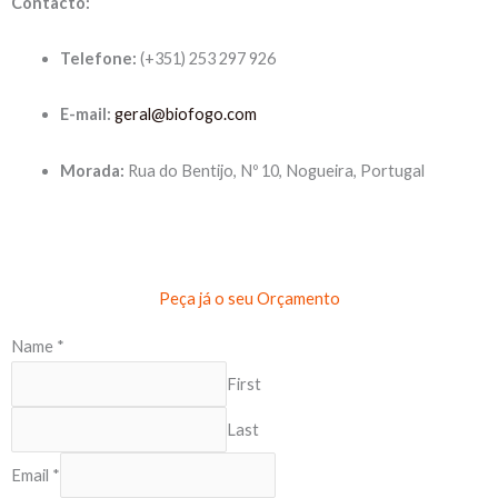
Contacto:
Telefone:
(+351) 253 297 926
E-mail:
geral@biofogo.com
Morada:
Rua do Bentijo, Nº 10, Nogueira, Portugal
Peça já o seu Orçamento
A
Name
*
d
First
i
Last
c
i
Email
*
o