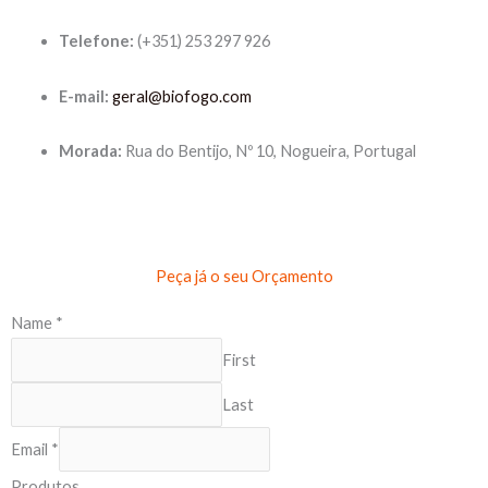
Telefone:
(+351) 253 297 926
E-mail:
geral@biofogo.com
Morada:
Rua do Bentijo, Nº 10, Nogueira, Portugal
Peça já o seu Orçamento
Name
*
First
Last
N
Email
*
a
Produtos