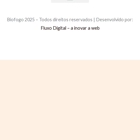
Comprar Briquetes
Comprar Pellets
Política de Privacidade
Política de Cookies
Livro de Reclamações
Biofogo 2025 – Todos direitos reservados | Desenvolvido por:
Fluxo Digital – a inovar a web