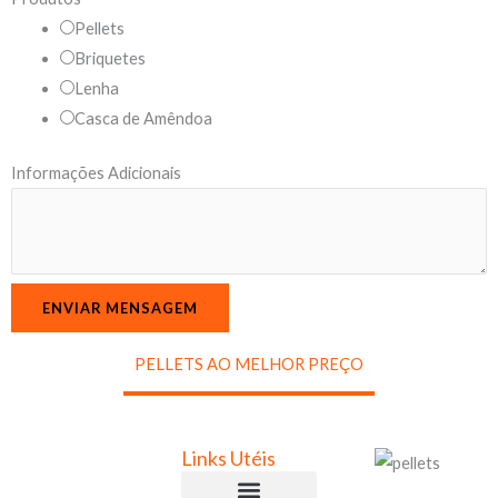
m
Pellets
e
Briquetes
P
Lenha
r
Casca de Amêndoa
o
d
Informações Adicionais
u
t
o
s
ENVIAR MENSAGEM
PELLETS AO MELHOR PREÇO
Links Utéis