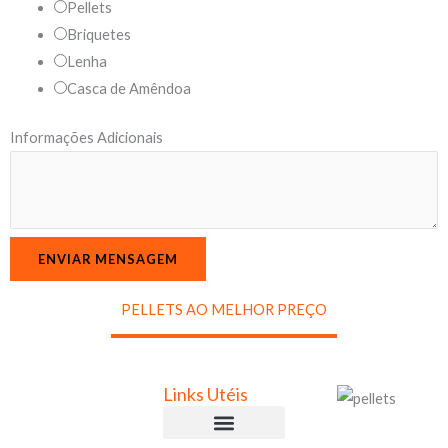
Pellets
Briquetes
Lenha
Casca de Amêndoa
I
Informações Adicionais
n
f
o
r
ENVIAR MENSAGEM
m
a
PELLETS AO MELHOR PREÇO
ç
õ
e
Links Utéis
s
E