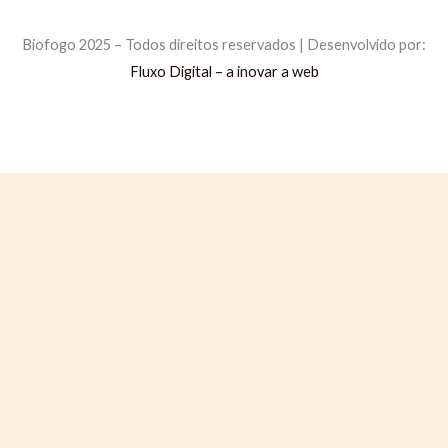
Comprar Briquetes
Comprar Pellets
Política de Privacidade
Política de Cookies
Livro de Reclamações
m
a
Biofogo 2025 – Todos direitos reservados | Desenvolvido por:
i
Fluxo Digital – a inovar a web
l
N
a
m
e