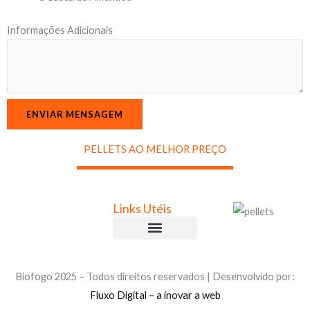
m
Informações Adicionais
a
ç
õ
e
s
ENVIAR MENSAGEM
P
r
PELLETS AO MELHOR PREÇO
o
d
u
Links Utéis
t
o
Comprar Briquetes
Comprar Pellets
Política de Privacidade
Política de Cookies
Livro de Reclamações
s
Biofogo 2025 – Todos direitos reservados | Desenvolvido por:
A
Fluxo Digital – a inovar a web
d