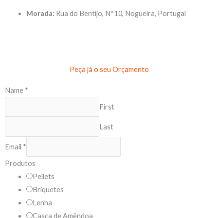
Morada:
Rua do Bentijo, Nº 10, Nogueira, Portugal
Peça já o seu Orçamento
Name
*
First
Last
Email
*
I
Produtos
n
Pellets
f
Briquetes
o
Lenha
r
Casca de Amêndoa